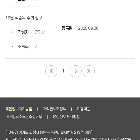
10월 식중독 주의 정보
등록일
2025.09.30
작성자
유지선
조회수
2
1
개인정보처리방침
저작권보호정책
이용약관
이메일주소무단수집거부
영상정보처리방침
(18477) 경기도 화성시 동탄구 동탄대로시범길 219(청계동)
Tel : 교무실: 031-8077-2129,행정실: 031-8077-2130,유치원: 031-8077-2134,돌봄