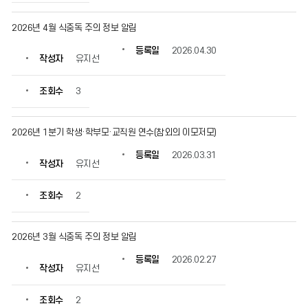
보
를
2026년 4월 식중독 주의 정보 알림
확
인
등록일
2026.04.30
작성자
유지선
할
수
있
조회수
3
습
니
다.
2026년 1분기 학생·학부모·교직원 연수(참외의 이모저모)
등록일
2026.03.31
작성자
유지선
조회수
2
2026년 3월 식중독 주의 정보 알림
등록일
2026.02.27
작성자
유지선
조회수
2