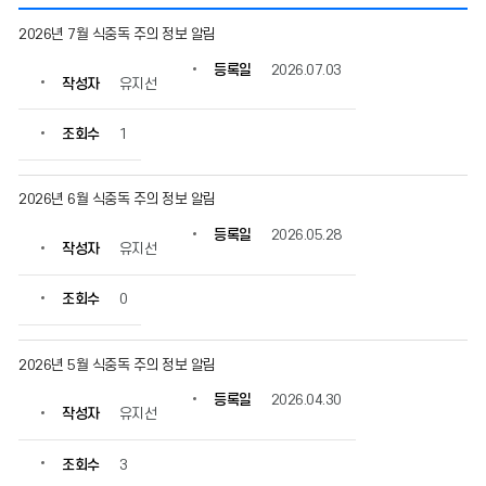
영
2026년 7월 식중독 주의 정보 알림
양
상
등록일
2026.07.03
작성자
유지선
담
의
게
조회수
1
시
물
번
2026년 6월 식중독 주의 정보 알림
호,
등록일
2026.05.28
제
작성자
유지선
목,
작
조회수
0
성
자,
등
2026년 5월 식중독 주의 정보 알림
록
일,
등록일
2026.04.30
조
작성자
유지선
회
수
조회수
3
정