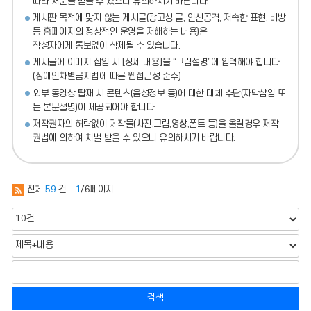
따라 처분
을 받을 수 있으니 유의하시기 바랍니다.
게시판 목적에 맞지 않는 게시글(광고성 글, 인신공격, 저속한 표현, 비방
등 홈페이지의 정상적인 운영을 저해하는 내용)
은
작성자에게 통보없이 삭제될 수 있습니다.
게시글에 이미지 삽입 시 [상세 내용]을 “그림설명”에 입력해야 합니다.
(장애인차별금지법에 따른 웹접근성 준수)
외부 동영상 탑재 시 콘텐츠(음성정보 등)에 대한 대체 수단(자막삽입 또
는 본문설명)이 제공되어야 합니다.
저작권자의 허락없이 제작물(사진,그림,영상,폰트 등)을 올릴경우 저작
권법에 의하여 처벌 받을 수 있으니 유의하시기 바랍니다.
전체
59
건
1
/6페이지
검색