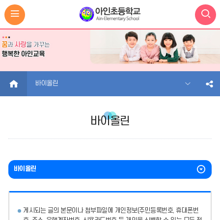
HOME
바이올린
바이올린
바이올린
게시되는 글의 본문이나 첨부파일에
개인정보(주민등록번호, 휴대폰번