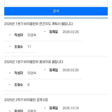
검색
바
2026년 1분기 바이올린부 연간지도 계획서 올립니다.
이
올
등록일
2026.02.26
작성자
이경숙
린
의
게
조회수
11
시
물
번
2026년 1분기 바이올린부 홍보자료 올립니다
호,
등록일
2026.02.26
제
작성자
이경숙
목,
작
조회수
8
성
자,
등
2025년 2학기 바이올린 공개수업
록
일,
등록일
2025.10.14
조
작성자
이용희