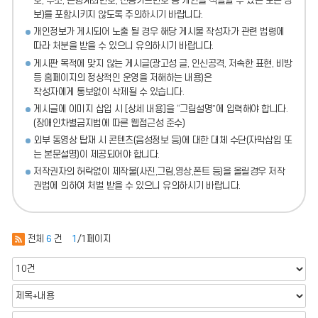
호, 주소, 은행계좌번호, 신용카드번호 등 개인을 식별할 수 있는 모든 정
보)를 포함시키지 않도록 주의
하시기 바랍니다.
개인정보가 게시되어 노출 될 경우 해당 게시물 작성자가 관련 법령에
따라 처분
을 받을 수 있으니 유의하시기 바랍니다.
게시판 목적에 맞지 않는 게시글(광고성 글, 인신공격, 저속한 표현, 비방
등 홈페이지의 정상적인 운영을 저해하는 내용)
은
작성자에게 통보없이 삭제될 수 있습니다.
게시글에 이미지 삽입 시 [상세 내용]을 “그림설명”에 입력해야 합니다.
(장애인차별금지법에 따른 웹접근성 준수)
외부 동영상 탑재 시 콘텐츠(음성정보 등)에 대한 대체 수단(자막삽입 또
는 본문설명)이 제공되어야 합니다.
저작권자의 허락없이 제작물(사진,그림,영상,폰트 등)을 올릴경우 저작
권법에 의하여 처벌 받을 수 있으니 유의하시기 바랍니다.
전체
6
건
1
/1페이지