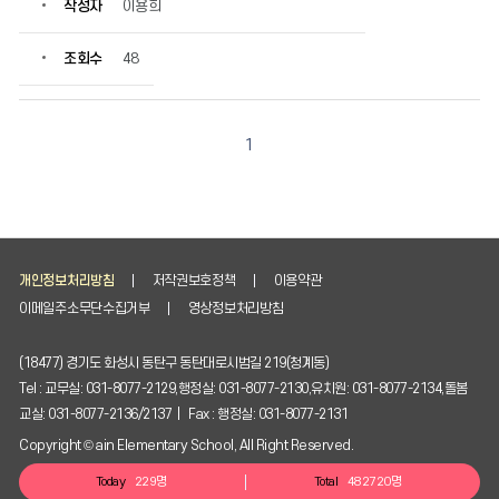
작성자
이용희
조회수
48
1
개인정보처리방침
저작권보호정책
이용약관
이메일주소무단수집거부
영상정보처리방침
(18477) 경기도 화성시 동탄구 동탄대로시범길 219(청계동)
Tel : 교무실: 031-8077-2129,행정실: 031-8077-2130,유치원: 031-8077-2134,돌봄
교실: 031-8077-2136/2137 | Fax : 행정실: 031-8077-2131
Copyright © ain Elementary School, All Right Reserved.
Today
229명
Total
482720명