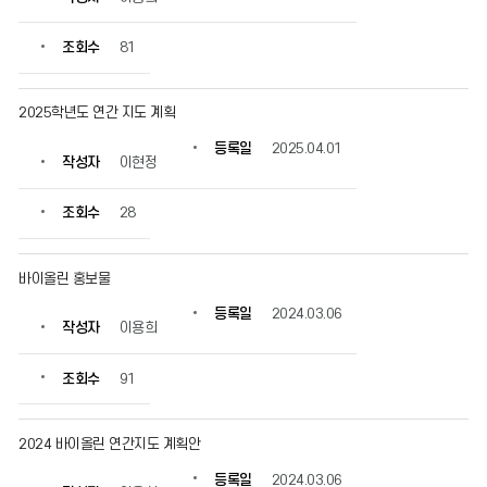
회
수
조회수
81
정
보
를
2025학년도 연간 지도 계획
확
인
등록일
2025.04.01
작성자
이현정
할
수
있
조회수
28
습
니
다.
바이올린 홍보물
등록일
2024.03.06
작성자
이용희
조회수
91
2024 바이올린 연간지도 계획안
등록일
2024.03.06