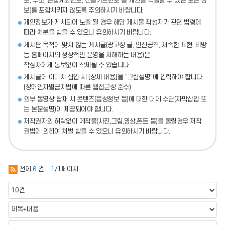
호, 주소, 은행계좌번호, 신용카드번호 등 개인을 식별할 수 있는 모든 정
보)를 포함시키지 않도록 주의
하시기 바랍니다.
개인정보가 게시되어 노출 될 경우 해당 게시물 작성자가 관련 법령에
따라 처분
을 받을 수 있으니 유의하시기 바랍니다.
게시판 목적에 맞지 않는 게시글(광고성 글, 인신공격, 저속한 표현, 비방
등 홈페이지의 정상적인 운영을 저해하는 내용)
은
작성자에게 통보없이 삭제될 수 있습니다.
게시글에 이미지 삽입 시 [상세 내용]을 “그림설명”에 입력해야 합니다.
(장애인차별금지법에 따른 웹접근성 준수)
외부 동영상 탑재 시 콘텐츠(음성정보 등)에 대한 대체 수단(자막삽입 또
는 본문설명)이 제공되어야 합니다.
저작권자의 허락없이 제작물(사진,그림,영상,폰트 등)을 올릴경우 저작
권법에 의하여 처벌 받을 수 있으니 유의하시기 바랍니다.
전체
6
건
1
/1페이지