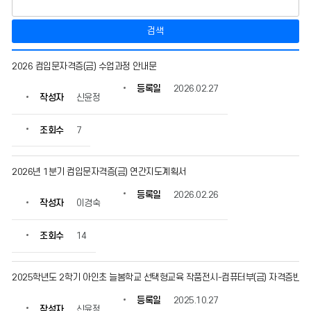
검색
컴
2026 컴입문자격증(금) 수업과정 안내문
입
문
등록일
2026.02.27
작성자
신윤정
자
격
증
조회수
7
(금)
의
게
2026년 1분기 컴입문자격증(금) 연간지도계획서
시
등록일
2026.02.26
물
작성자
이경숙
번
호,
조회수
14
제
목,
작
2025학년도 2학기 아인초 늘봄학교 선택형교육 작품전시-컴퓨터부(금) 자격증반
성
자,
등록일
2025.10.27
등
작성자
신윤정