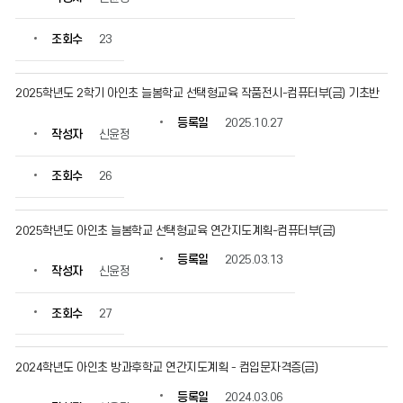
록
일,
조회수
23
조
회
수
2025학년도 2학기 아인초 늘봄학교 선택형교육 작품전시-컴퓨터부(금) 기초반
정
보
등록일
2025.10.27
작성자
신윤정
를
확
인
조회수
26
할
수
있
2025학년도 아인초 늘봄학교 선택형교육 연간지도계획-컴퓨터부(금)
습
등록일
2025.03.13
니
작성자
신윤정
다.
조회수
27
2024학년도 아인초 방과후학교 연간지도계획 - 컴입문자격증(금)
등록일
2024.03.06