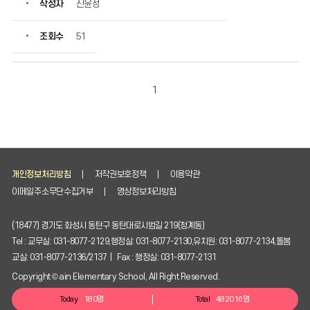
작성자
신윤정
조회수
51
1
개인정보처리방침
저작권보호정책
이용약관
이메일주소무단수집거부
영상정보처리방침
(18477) 경기도 화성시 동탄구 동탄대로시범길 219(청계동)
Tel : 교무실: 031-8077-2129,행정실: 031-8077-2130,유치원: 031-8077-2134,돌봄
교실: 031-8077-2136/2137 | Fax : 행정실: 031-8077-2131
Copyright © ain Elementary School, All Right Reserved.
Today
180명
Total
482016명