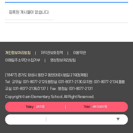
계
획
등록된 게시물이 없습니다.
서
및
보
고
서
의
개인정보처리방침
저작권보호정책
이용약관
게
시
이메일주소무단수집거부
영상정보처리방침
물
번
(18477) 경기도 화성시 동탄구 동탄대로시범길 219(청계동)
호,
Tel : 교무실: 031-8077-2129,행정실: 031-8077-2130,유치원: 031-8077-2134,돌봄
제
교실: 031-8077-2136/2137 | Fax : 행정실: 031-8077-2131
목,
작
Copyright © ain Elementary School, All Right Reserved.
성
자,
Today
265명
Total
483385명
등
록
▼
Select Language
일,
조