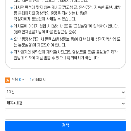
따라 처분
을 받을 수 있으니 유의하시기 바랍니다.
게시판 목적에 맞지 않는 게시글(광고성 글, 인신공격, 저속한 표현, 비방
등 홈페이지의 정상적인 운영을 저해하는 내용)
은
작성자에게 통보없이 삭제될 수 있습니다.
게시글에 이미지 삽입 시 [상세 내용]을 “그림설명”에 입력해야 합니다.
(장애인차별금지법에 따른 웹접근성 준수)
외부 동영상 탑재 시 콘텐츠(음성정보 등)에 대한 대체 수단(자막삽입 또
는 본문설명)이 제공되어야 합니다.
저작권자의 허락없이 제작물(사진,그림,영상,폰트 등)을 올릴경우 저작
권법에 의하여 처벌 받을 수 있으니 유의하시기 바랍니다.
전체
0
건
1
/0페이지
검색